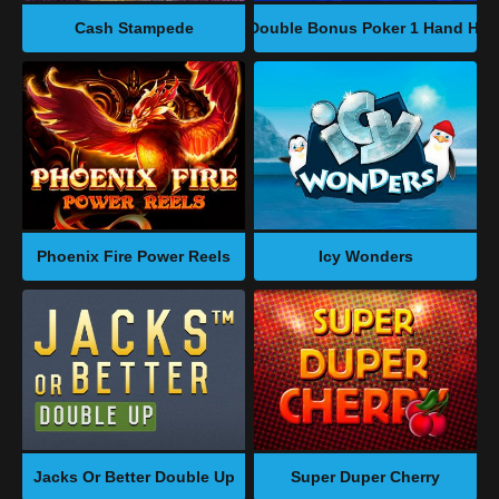
Cash Stampede
Double Double Bonus Poker 1 Hand Hab
Phoenix Fire Power Reels
Fortune Hill
Jacks Or Better Double Up
Super Duper Cherry