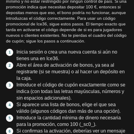
mínimo y no estar restringido por ningún control de país. Si una
promoción indica que necesitas depositar 100 €, entonces si
depositas menos que eso, el bono podría no funcionar, aunque
introduzcas el código correctamente. Para usar un código
promocional de Ice36, sigue estos pasos. El tiempo exacto que
tarda en activarse el código depende de si es para jugadores
nuevos o clientes existentes. No te pierdas el cuadro del código
de cupón; sigue los pasos a continuación.
Inicia sesión o crea una nueva cuenta si aún no
tienes una en Ice36.
Abre el área de activación de bonos, ya sea al
registrarte (si se muestra) o al hacer un depósito en
la caja.
Introduce el código de cupón exactamente como se
indica (con todas las letras mayúsculas, números y
sin espacios adicionales).
Si aparece una lista de bonos, elige el que sea
válido (algunos códigos dan más de una opción).
Introduce la cantidad mínima de dinero necesaria
para la promoción, como 100 (_sc0_).
Si confirmas la activación, deberías ver un mensaje