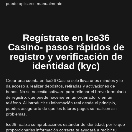
puede aplicarse manualmente.
Regístrate en Ice36
Casino- pasos rápidos de
registro y verificación de
identidad (kyc)
Crear una cuenta en Ice36 Casino solo lleva unos minutos y te
da acceso a realizar depósitos, retiradas y activaciones de
bonos. No se necesita software para rellenar el breve formulario
de registro, que puede hacerse en un ordenador o en un
teléfono. Al introducir tu información real desde el principio,
puedes asegurarte de que los futuros pagos se realicen sin
problemas.
Ice36 realiza comprobaciones estándar de identidad, por lo que
proporcionarles información correcta te ayudará a recibir tu