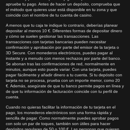
apruebe tu pago. Antes de hacer un depósito, comprueba que
el método que quieres usar está disponible en tu zona y que
coincide con el nombre de tu cuenta de casino.
A menos que tu caja te indique lo contrario, deberías planear
depositar al menos 10 €. Diferentes formas de depositar dinero
y cómo se suelen gestionar las transacciones. Las
transacciones con tarjetas bancarias pueden necesitar
confirmación y aprobación por parte del emisor de la tarjeta o
3D Secure. Con monederos electrónicos, puedes pagar al
instante y a menudo con menos rechazos por parte del banco.
Se abonan tras las confirmaciones de red, normalmente en
minutos, aunque esto puede variar. Con una tarjeta, puedes
pagar fácilmente y añadir dinero a tu cuenta. Si tu depósito con
tarjeta no se procesa, prueba con un importe menor, como 20
€. Además, asegúrate de que tu banco permite pagos en línea y
de que tu información de facturación coincide con tu perfil de
cuenta.
Cuando no quieras facilitar la información de tu tarjeta en el
pago, los monederos electrónicos son una forma rápida y
sencilla de pagar. Como normalmente puedes aprobar pagos
con solo un par de toques, también son útiles para hacer
depósitos regulares de 50 o 100 €. Las personas que quieren