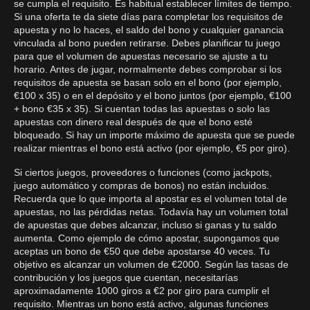
se cumpla el requisito. Es habitual establecer límites de tiempo.
Si una oferta te da siete días para completar los requisitos de
apuesta y no lo haces, el saldo del bono y cualquier ganancia
vinculada al bono pueden retirarse. Debes planificar tu juego
para que el volumen de apuestas necesario se ajuste a tu
horario. Antes de jugar, normalmente debes comprobar si los
requisitos de apuesta se basan solo en el bono (por ejemplo,
€100 x 35) o en el depósito y el bono juntos (por ejemplo, €100
+ bono €35 x 35). Si cuentan todas las apuestas o solo las
apuestas con dinero real después de que el bono esté
bloqueado. Si hay un importe máximo de apuesta que se puede
realizar mientras el bono está activo (por ejemplo, €5 por giro).
Si ciertos juegos, proveedores o funciones (como jackpots,
juego automático y compras de bonos) no están incluidos.
Recuerda que lo que importa al apostar es el volumen total de
apuestas, no las pérdidas netas. Todavía hay un volumen total
de apuestas que debes alcanzar, incluso si ganas y tu saldo
aumenta. Como ejemplo de cómo apostar, supongamos que
aceptas un bono de €50 que debe apostarse 40 veces. Tu
objetivo es alcanzar un volumen de €2000. Según las tasas de
contribución y los juegos que cuentan, necesitarías
aproximadamente 1000 giros a €2 por giro para cumplir el
requisito. Mientras un bono está activo, algunas funciones