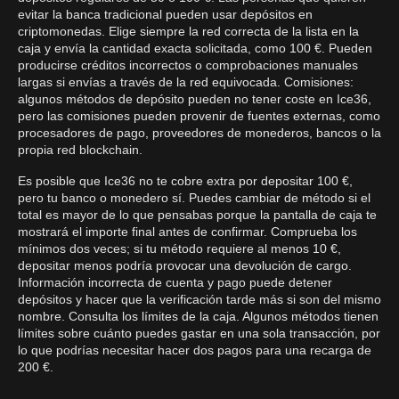
evitar la banca tradicional pueden usar depósitos en
criptomonedas. Elige siempre la red correcta de la lista en la
caja y envía la cantidad exacta solicitada, como 100 €. Pueden
producirse créditos incorrectos o comprobaciones manuales
largas si envías a través de la red equivocada. Comisiones:
algunos métodos de depósito pueden no tener coste en Ice36,
pero las comisiones pueden provenir de fuentes externas, como
procesadores de pago, proveedores de monederos, bancos o la
propia red blockchain.
Es posible que Ice36 no te cobre extra por depositar 100 €,
pero tu banco o monedero sí. Puedes cambiar de método si el
total es mayor de lo que pensabas porque la pantalla de caja te
mostrará el importe final antes de confirmar. Comprueba los
mínimos dos veces; si tu método requiere al menos 10 €,
depositar menos podría provocar una devolución de cargo.
Información incorrecta de cuenta y pago puede detener
depósitos y hacer que la verificación tarde más si son del mismo
nombre. Consulta los límites de la caja. Algunos métodos tienen
límites sobre cuánto puedes gastar en una sola transacción, por
lo que podrías necesitar hacer dos pagos para una recarga de
200 €.