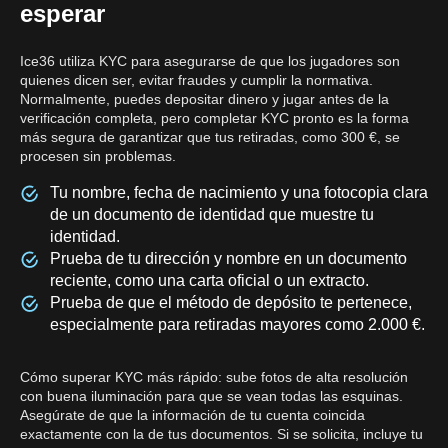
esperar
Ice36 utiliza KYC para asegurarse de que los jugadores son
quienes dicen ser, evitar fraudes y cumplir la normativa.
Normalmente, puedes depositar dinero y jugar antes de la
verificación completa, pero completar KYC pronto es la forma
más segura de garantizar que tus retiradas, como 300 €, se
procesen sin problemas.
Tu nombre, fecha de nacimiento y una fotocopia clara
de un documento de identidad que muestre tu
identidad.
Prueba de tu dirección y nombre en un documento
reciente, como una carta oficial o un extracto.
Prueba de que el método de depósito te pertenece,
especialmente para retiradas mayores como 2.000 €.
Cómo superar KYC más rápido: sube fotos de alta resolución
con buena iluminación para que se vean todas las esquinas.
Asegúrate de que la información de tu cuenta coincida
exactamente con la de tus documentos. Si se solicita, incluye tu