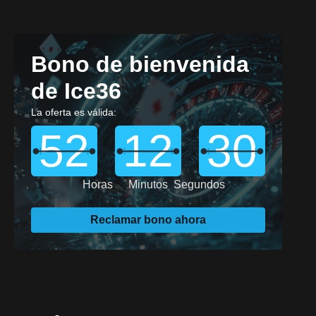
Bono de bienvenida
de Ice36
La oferta es válida:
52
12
29
Horas
Minutos
Segundos
Reclamar bono ahora