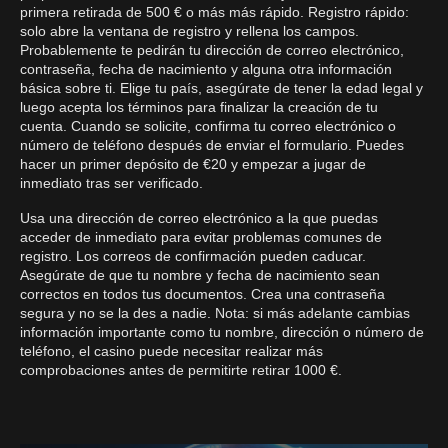
primera retirada de 500 € o más más rápido. Registro rápido:
solo abre la ventana de registro y rellena los campos.
Probablemente te pedirán tu dirección de correo electrónico,
contraseña, fecha de nacimiento y alguna otra información
básica sobre ti. Elige tu país, asegúrate de tener la edad legal y
luego acepta los términos para finalizar la creación de tu
cuenta. Cuando se solicite, confirma tu correo electrónico o
número de teléfono después de enviar el formulario. Puedes
hacer un primer depósito de €20 y empezar a jugar de
inmediato tras ser verificado.
Usa una dirección de correo electrónico a la que puedas
acceder de inmediato para evitar problemas comunes de
registro. Los correos de confirmación pueden caducar.
Asegúrate de que tu nombre y fecha de nacimiento sean
correctos en todos tus documentos. Crea una contraseña
segura y no se la des a nadie. Nota: si más adelante cambias
información importante como tu nombre, dirección o número de
teléfono, el casino puede necesitar realizar más
comprobaciones antes de permitirte retirar 1000 €.