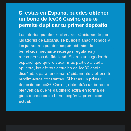
Si estás en España, puedes obtener
un bono de Ice36 Casino que te
permite duplicar tu primer depósito
Las ofertas pueden reclamarse rápidamente por
jugadores de España, se pueden añadir fondos y
los jugadores pueden seguir obteniendo
beneficios mediante recargas regulares y
recompensas de fidelidad. Si eres un jugador de
español que quiere sacar más partido a cada
apuesta, las ofertas actuales de Ice36 están
diseñadas para funcionar rápidamente y ofrecerte
rendimientos constantes. Si haces un primer
depósito en Ice36 Casino, obtendrás un bono de
bienvenida que te da dinero extra en forma de
giros o créditos de bono, según la promoción
actual.