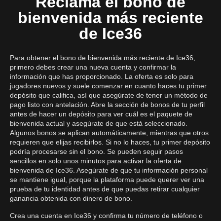
Reclama el bono de
bienvenida más reciente
de Ice36
Para obtener el bono de bienvenida más reciente de Ice36,
primero debes crear una nueva cuenta y confirmar la
información que has proporcionado. La oferta es solo para
jugadores nuevos y suele comenzar en cuanto haces tu primer
depósito que califica, así que asegúrate de tener un método de
pago listo con antelación. Abre la sección de bonos de tu perfil
antes de hacer un depósito para ver cuál es el paquete de
bienvenida actual y asegúrate de que está seleccionado.
Algunos bonos se aplican automáticamente, mientras que otros
requieren que elijas recibirlos. Si no lo haces, tu primer depósito
podría procesarse sin el bono. Se pueden seguir pasos
sencillos en solo unos minutos para activar la oferta de
bienvenida de Ice36. Asegúrate de que tu información personal
se mantiene igual, porque la plataforma puede querer ver una
prueba de tu identidad antes de que puedas retirar cualquier
ganancia obtenida con dinero de bono.
Crea una cuenta en Ice36 y confirma tu número de teléfono o